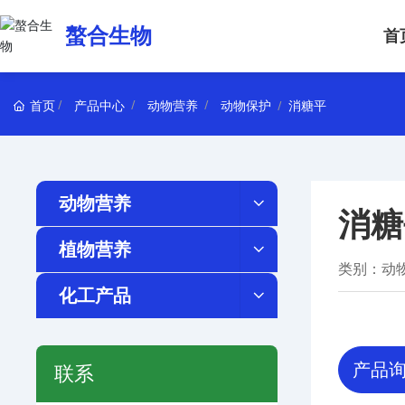
螯合生物
首
首页
产品中心
动物营养
动物保护
消糖平
动物营养
消糖
植物营养
类别：
动
化工产品
产品
联系