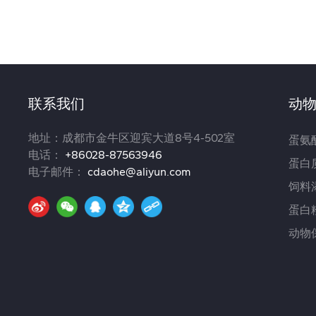
联系我们
动
地址：成都市金牛区迎宾大道8号4-502室
蛋氨
电话：
+86028-87563946
蛋白
电子邮件：
cdaohe@aliyun.com
饲料
蛋白
动物