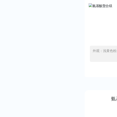
外观：浅黄色粉末 水溶性：100% 总
氨