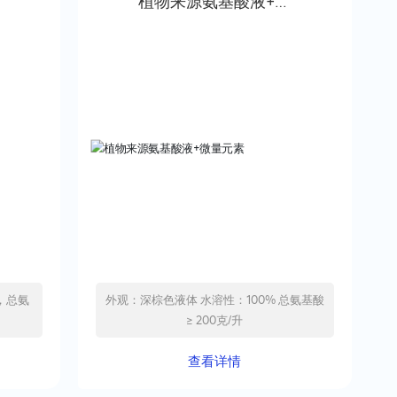
微
植物来源氨基酸液+微
量元素
，总氨
外观：深棕色液体 水溶性：100% 总氨基酸
≥ 200克/升
查看详情