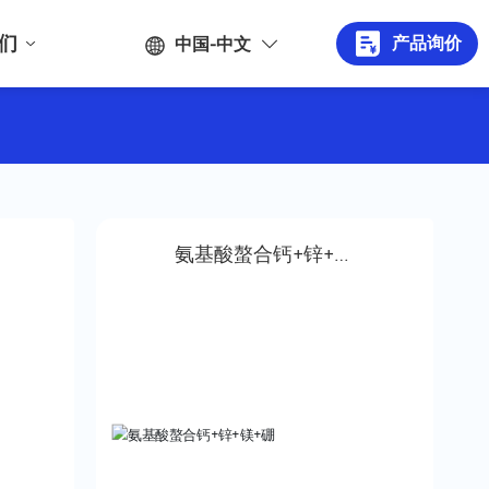
们
产品询价
中国-中文
氨基酸螯合钙+锌+镁
+硼