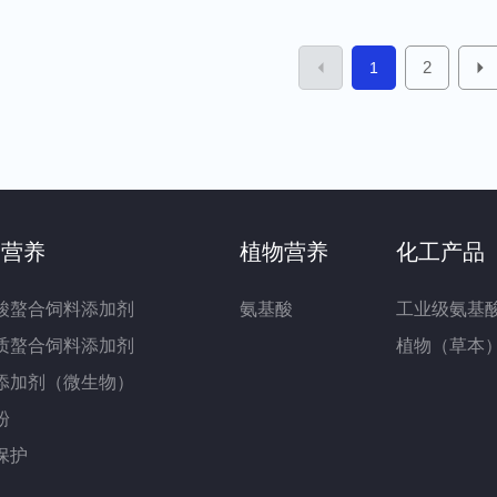
2
1
物营养
植物营养
化工产品
酸螯合饲料添加剂
氨基酸
工业级氨基
质螯合饲料添加剂
植物（草本
添加剂（微生物）
粉
保护