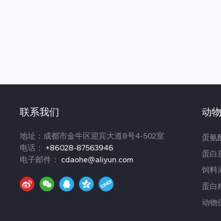
联系我们
动
地址：成都市金牛区迎宾大道8号4-502室
蛋氨
电话：
+86028-87563946
蛋白
电子邮件：
cdaohe@aliyun.com
饲料
蛋白
动物