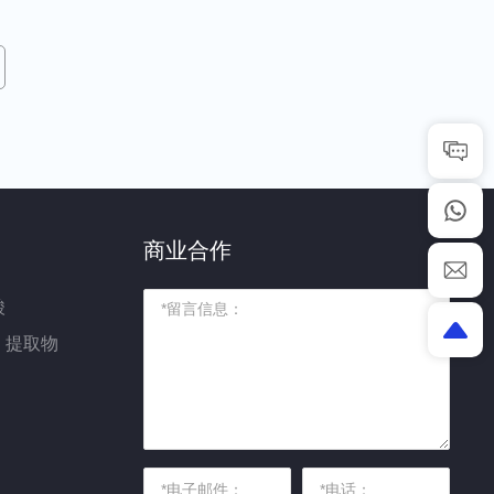
商业合作
酸
）提取物