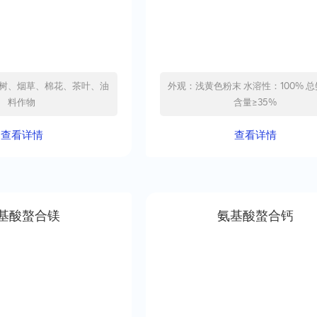
树、烟草、棉花、茶叶、油
外观：浅黄色粉末 水溶性：100% 总氨基酸
料作物
含量≥35%
查看详情
查看详情
基酸螯合镁
氨基酸螯合钙