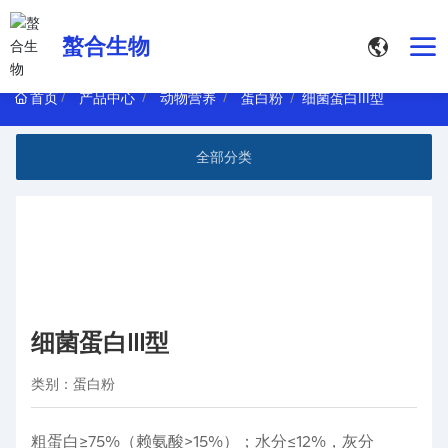
螯合生物
首页
产品中心
动物营养
蛋白粉
细菌蛋白III型
全部分类
细菌蛋白III型
类别：
蛋白粉
粗蛋白≥75%（赖氨酸>15%）；水分≤12%，灰分