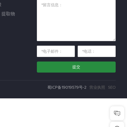
酸
）提取物
提交
营业执照
SEO
蜀ICP备19019579号-2