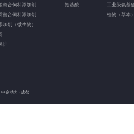
酸螯合饲料添加剂
氨基酸
工业级氨基
质螯合饲料添加剂
植物（草本
添加剂（微生物）
粉
保护
：
中企动力
·
成都